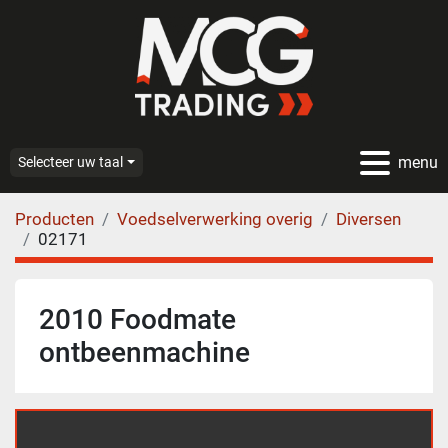
menu
Selecteer uw taal
Producten
Voedselverwerking overig
Diversen
02171
2010 Foodmate
ontbeenmachine