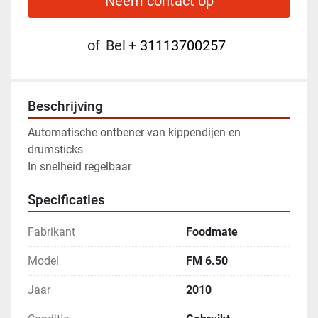
Neem contact op
of
Bel
+ 31113700257
Beschrijving
Automatische ontbener van kippendijen en 
drumsticks	
In snelheid regelbaar
Specificaties
Fabrikant
Foodmate
Model
FM 6.50
Jaar
2010