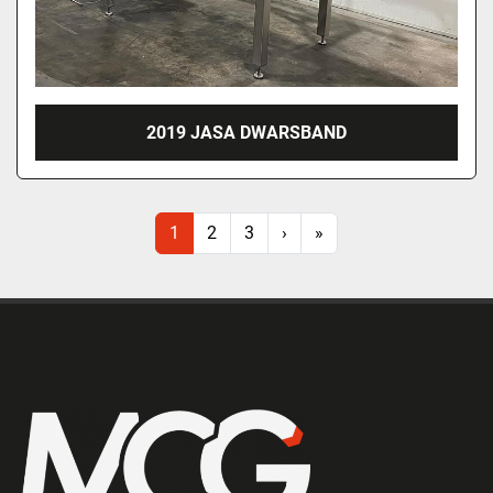
2019 JASA DWARSBAND
1
2
3
›
»