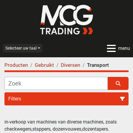
menu
Selecteer uw taal
Producten
Gebruikt
Diversen
Transport
Filters
Transport (133)
in-verkoop van machines van diverse machines, zoals 
checkwegers,stappers, dozenvouwes,dozentapers.
Sorteren op