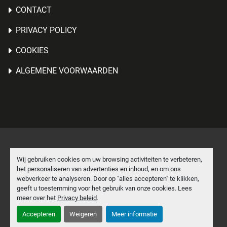
CONTACT
PRIVACY POLICY
COOKIES
ALGEMENE VOORWAARDEN
Cookies beheren
Wij gebruiken cookies om uw browsing activiteiten te verbeteren,
het personaliseren van advertenties en inhoud, en om ons
Machinio System
website door
Machinio
webverkeer te analyseren. Door op "alles accepteren" te klikken,
geeft u toestemming voor het gebruik van onze cookies. Lees
facebook
linkedin
meer over het
Privacy beleid
.
Accepteren
Weigeren
Meer informatie