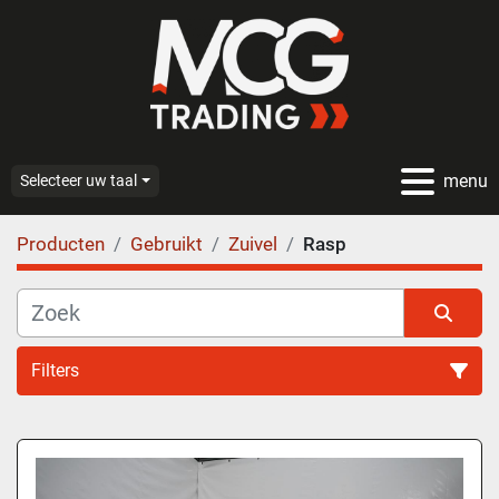
menu
Selecteer uw taal
Producten
Gebruikt
Zuivel
Rasp
Filters
Rasp (1)
Sorteren op