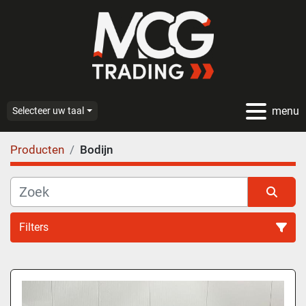
menu
Selecteer uw taal
Producten
Bodijn
Filters
Alle categoriën
Sorteren op