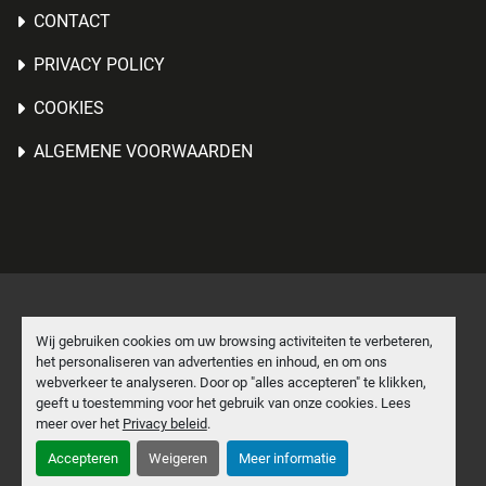
CONTACT
PRIVACY POLICY
COOKIES
ALGEMENE VOORWAARDEN
Cookies beheren
Wij gebruiken cookies om uw browsing activiteiten te verbeteren,
het personaliseren van advertenties en inhoud, en om ons
Machinio System
website door
Machinio
webverkeer te analyseren. Door op "alles accepteren" te klikken,
geeft u toestemming voor het gebruik van onze cookies. Lees
facebook
linkedin
meer over het
Privacy beleid
.
Accepteren
Weigeren
Meer informatie