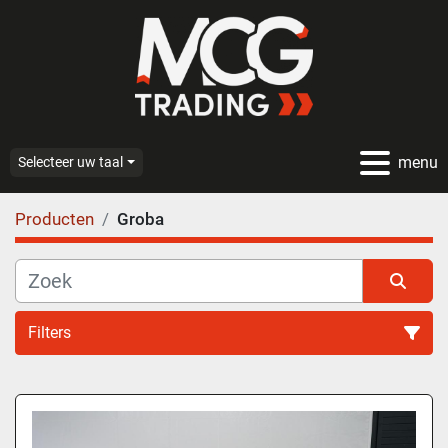
menu
Selecteer uw taal
Producten
Groba
Filters
Alle categoriën
Sorteren op