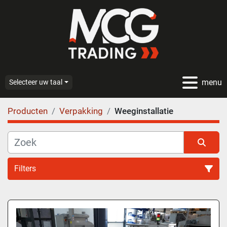
menu
Selecteer uw taal
Producten
Verpakking
Weeginstallatie
Filters
Weeginstallatie (29)
Sorteren op