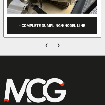
- COMPLETE DUMPLING/KNÖDEL LINE
‹
›