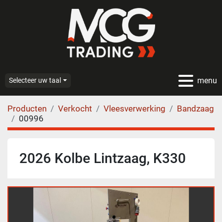
menu
Selecteer uw taal
Producten
Verkocht
Vleesverwerking
Bandzaag
00996
2026 Kolbe Lintzaag, K330