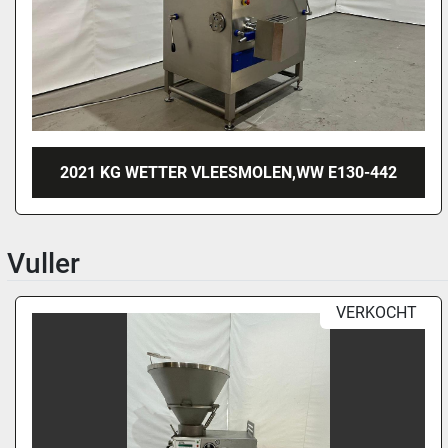
2021 KG WETTER VLEESMOLEN,WW E130-442
Vuller
VERKOCHT