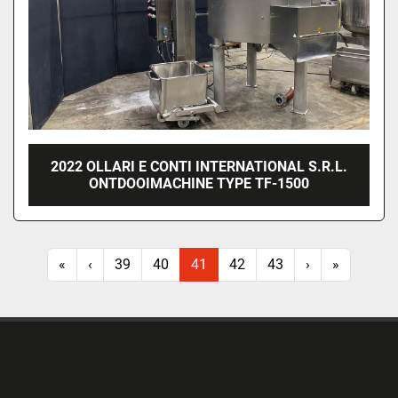
2022 OLLARI E CONTI INTERNATIONAL S.R.L.
ONTDOOIMACHINE TYPE TF-1500
«
‹
39
40
41
42
43
›
»