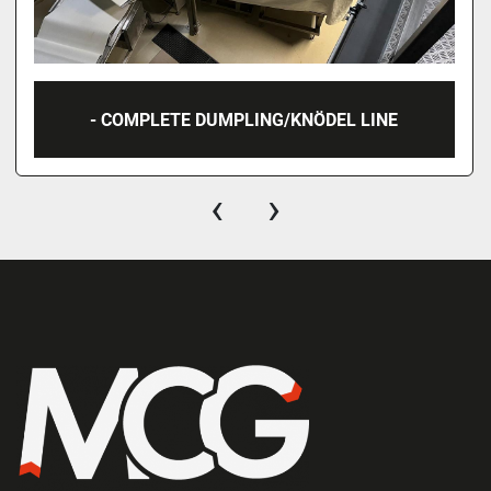
- COMPLETE DUMPLING/KNÖDEL LINE
‹
›